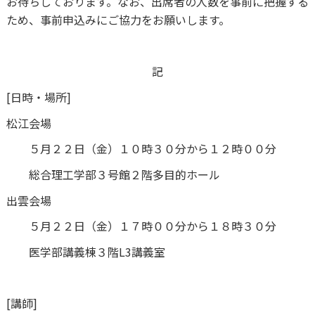
お待ちしております。なお、出席者の人数を事前に把握する
ため、事前申込みにご協力をお願いします。
記
[日時・場所]
松江会場
５月２２日（金）１０時３０分から１２時００分
総合理工学部３号館２階多目的ホール
出雲会場
５月２２日（金）１７時００分から１８時３０分
医学部講義棟３階L3講義室
[講師]