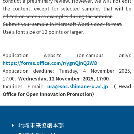
conduct a preliminary review. However, we will not edit
the content, except for selected samples that will be
edited on screen as examples during the seminar.
Submit your sample in Microsoft Word's docx format.
Use a font size of 12 points or larger.
Application website (on-campus only):
https://forms.office.com/r/ygnQjnQ2W8
Application deadline:
Tuesday, 4 November 2025,
17:00.
Wednesday, 12 November 2025, 17:00.
Inquiries: E-mail:
ura@soc.shimane-u.ac.jp
（Head
Office for Open Innovation Promotion）
地域未来協創本部