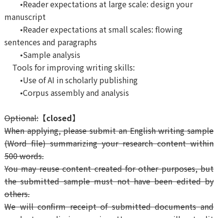
•Reader expectations at large scale: design your
manuscript
•
Reader expectations at small scales: flowing
sentences and
paragraphs
•
Sample
analysis
Tools
for improving writing skills
:
•
Use of AI in scholarly
publishing
•
Corpus assembly and analysis
Optional:
【closed】
When applying, please submit an English writing sample
(Word file) summarizing your research content within
500 words.
You may reuse content created for other purposes, but
the submitted sample must not have been edited by
others.
We will confirm receipt of submitted documents and