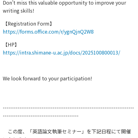
Don’t miss this valuable opportunity to improve your
writing skills!
【Registration Form】
https://forms.office.com/r/ygnQjnQ2W8
【HP】
https
://intra.shimane-u.ac.jp/docs/2025100800013/
We look forward to your participation!
-----------------------------------------------------------------------
-----------------------------------------
この度、「英語論文執筆セミナー」を下記日程にて開催