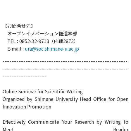
【お問合せ先】
オープンイノベーション推進本部
TEL : 0852-32-9718（内線2872）
E-mail :
ura@soc.shimane-u.ac.jp
-----------------------------------------------------------------------
-----------------------------------------------------------------------
-------------------------
Online Seminar for Scientific Writing
Organized by Shimane University Head Office for Open
Innovation Promotion
Effectively Communicate Your Research by Writing to
Meet Reader