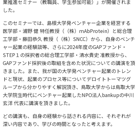
業推進セミナー（教職員、学生参加可能）」が開催されま
した。
このセミナーでは、島根大学発ベンチャー企業を経営する
医学部・浦野 健 特任教授（（株）ｍAbProtein）と総合理
工学部・藤田恭久 教授（（株）SNCC）から、自身のベンチ
ャー起業の経験談等、さらに2024年度のGAPファンド・
STEP１の採択者の総合理工学部・清水貴史 准教授から、
GAPファンド採択後の取組を含めた状況についての講演を頂
きました。また、我が国の大学発ベンチャー起業のトレン
ドと現状、起業のプロセス等についてデロイトトーマツグ
ループから分かりやすく解説頂き、鳥取大学からは鳥取大学
大学院生時代にベンチャー起業したNPO法人bankupの中川
玄洋 代表に講演を頂きました。
どの講演も、自身の経験から話される内容に、それぞれが
深い内容であり、学びの時間となったと考えます。