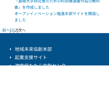
「島根大学研究者のための科研費調書作成の教科
書」を作成しました
オープンイノベーション推進本部サイトを開設し
ました
前へ
|
1
|
2
|
次へ
地域未来協創本部
起業支援サイト
次世代たたら共創センター
オープンイノベーション推進本部
島根県松江市西川津町1060
0852-32-9769